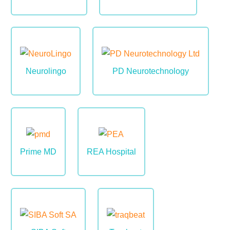
Image
Image
Neurolingo
PD Neurotechnology
Image
Image
Prime MD
REA Hospital
Image
Image