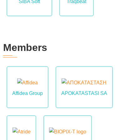
SIBA Soft
Traqbeat
Members
Image
Image
Affidea Group
APOKATASTASI SA
Image
Image