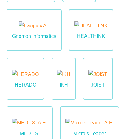
Image
Image
Gnomon Informatics
HEALTHINK
Image
Image
Image
HERADO
IKH
JOIST
Image
Image
MED.I.S.
Micro’s Leader