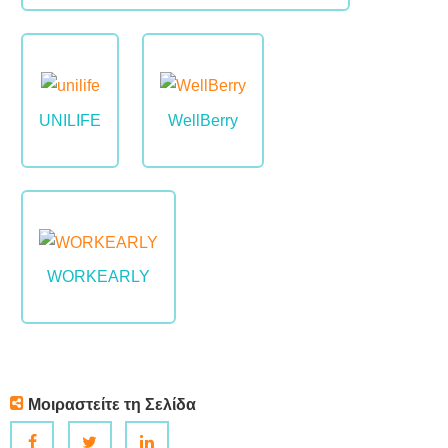
Image
Image
UNILIFE
WellBerry
Image
WORKEARLY
Μοιραστείτε τη Σελίδα