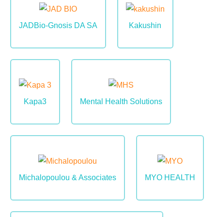
Image
Image
JADBio-Gnosis DA SA
Kakushin
Image
Image
Kapa3
Mental Health Solutions
Image
Image
Michalopoulou & Associates
MYO HEALTH