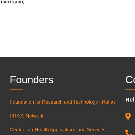
αινοτομίας
.
Founders
C
Hel
Foundation for Research and Technology - Hellas
PRAXI Network
n
Center for eHealth Applications and Services