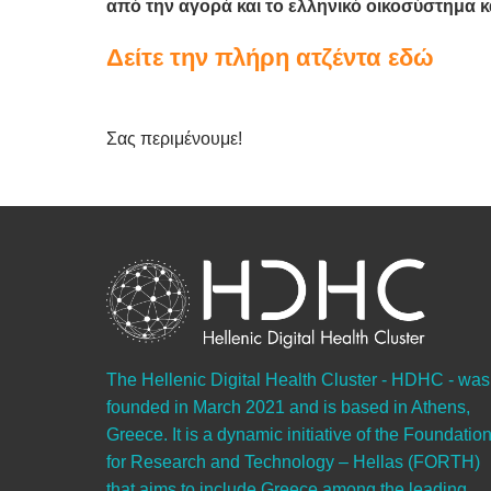
από την αγορά και το ελληνικό οικοσύστημα κ
Δείτε την πλήρη ατζέντα εδώ
Σας περιμένουμε!
The Hellenic Digital Health Cluster - HDHC - was
founded in March 2021 and is based in Athens,
Greece. It is a dynamic initiative of the Foundatio
for Research and Technology – Hellas (FORTH)
that aims to include Greece among the leading