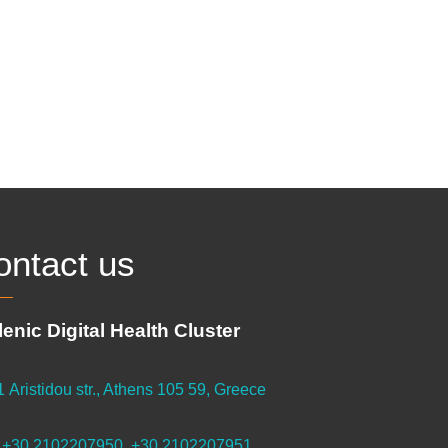
ontact us
lenic Digital Health Cluster
1 Aristidou str., Athens 105 59, Greece
+30 2102207950, +30 2102207951