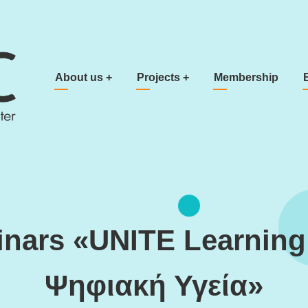
Main navigation
About us
+
Projects
+
Membership
nars «UNITE Learning 
Ψηφιακή Υγεία»